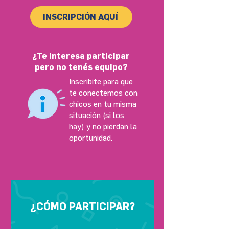
INSCRIPCIÓN AQUÍ
¿Te interesa participar
pero no tenés equipo?
Inscribite para que
te conectemos con
chicos en tu misma
situación (si los
hay) y no pierdan la
oportunidad.
¿CÓMO PARTICIPAR?