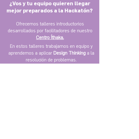
¿Vos y tu equipo quieren llegar
mejor preparados a la Hackatón?
Ofrecemos talleres introductorios
desarrollados por facilitadores de nuestro
Centro Íthaka.
En estos talleres trabajamos en equipo y
aprendemos a aplicar
Design Thinking
a la
resolución de problemas.
OBJETIVO
S
Descubrir cómo transformar
1.
problemas en oportunidades
y empoderarte de tus propios
aprendizajes con "mindset
innovador".